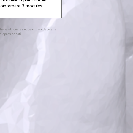
njointement 3 modules
ons officielles accessibles depuis la
é après achat)