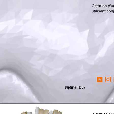
Création d'u
utilisant co
la note moyen
Baptiste TISON
Création d'u