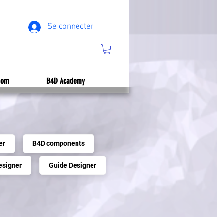
Se connecter
com
B4D Academy
er
B4D components
esigner
Guide Designer