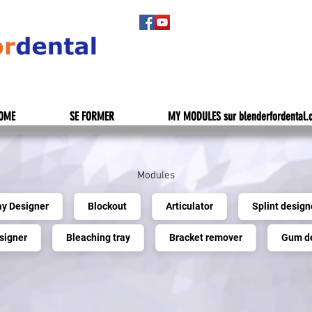
OME
SE FORMER
MY MODULES sur blenderfordental.
Modules
ay Designer
Blockout
Articulator
Splint design
signer
Bleaching tray
Bracket remover
Gum d