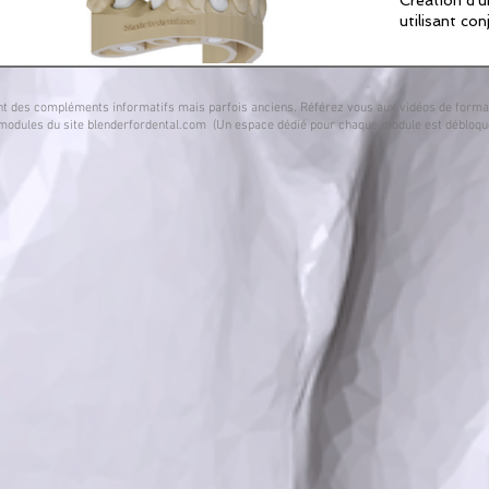
utilisant co
t des compléments informatifs mais parfois anciens. Référez vous aux vidéos de formati
modules du site blenderfordental.com (Un espace dédié pour chaque module est débloqu